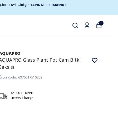
N "BAYİ GİRİŞİ" YAPINIZ. PERAKENDE
0
AQUAPRO
AQUAPRO Glass Plant Pot Cam Bitki
Saksısı
Ürün Kodu
:
6975017510252
45000 TL üzeri
ücretsiz kargo