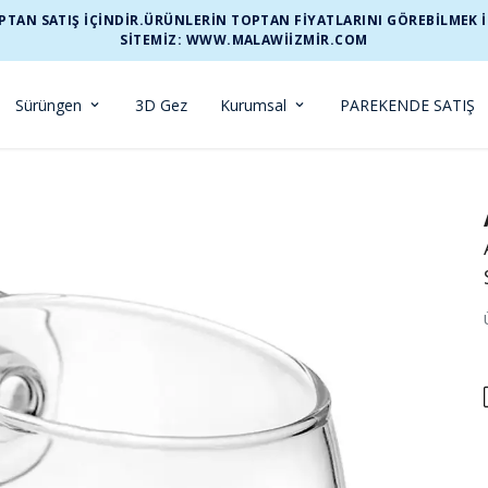
TAN SATIŞ İÇİNDİR.ÜRÜNLERİN TOPTAN FİYATLARINI GÖREBİLMEK İÇİ
SİTEMİZ: WWW.MALAWIIZMIR.COM
Sürüngen
3D Gez
Kurumsal
PAREKENDE SATIŞ