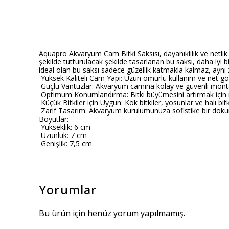
Aquapro Akvaryum Cam Bitki Saksısı, dayanıklılık ve netlik 
şekilde tutturulacak şekilde tasarlanan bu saksı, daha iyi b
ideal olan bu saksı sadece güzellik katmakla kalmaz, aynı
Yüksek Kaliteli Cam Yapı: Uzun ömürlü kullanım ve net gör
Güçlü Vantuzlar: Akvaryum camına kolay ve güvenli montaj 
Optimum Konumlandırma: Bitki büyümesini artırmak için ış
Küçük Bitkiler için Uygun: Kök bitkiler, yosunlar ve halı bitk
Zarif Tasarım: Akvaryum kurulumunuza sofistike bir doku
Boyutlar:
Yükseklik: 6 cm
Uzunluk: 7 cm
Genişlik: 7,5 cm
Yorumlar
Bu ürün için henüz yorum yapılmamış.