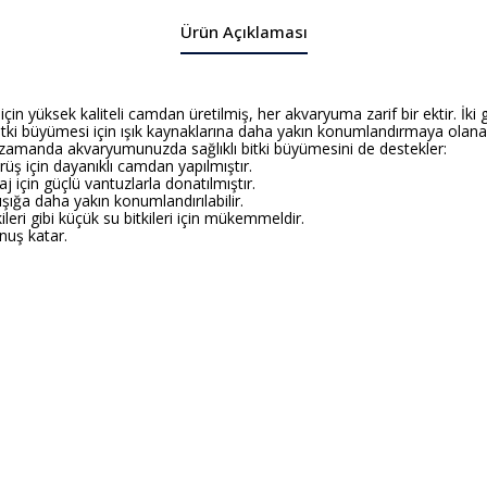
Ürün Açıklaması
için yüksek kaliteli camdan üretilmiş, her akvaryuma zarif bir ektir. İk
itki büyümesi için ışık kaynaklarına daha yakın konumlandırmaya olanak ta
 zamanda akvaryumunuzda sağlıklı bitki büyümesini de destekler:
üş için dayanıklı camdan yapılmıştır.
için güçlü vantuzlarla donatılmıştır.
ığa daha yakın konumlandırılabilir.
ileri gibi küçük su bitkileri için mükemmeldir.
nuş katar.