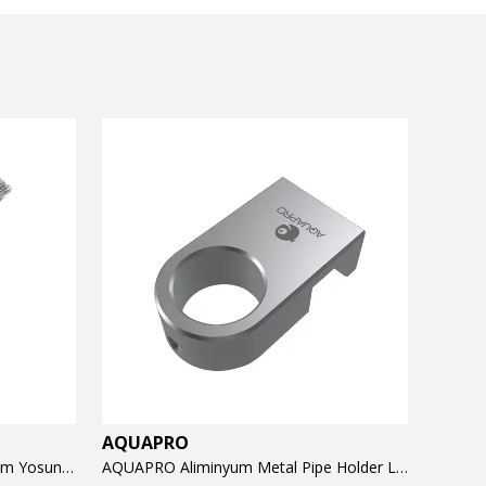
AQUAPRO
AQUA
AQUAPRO Algae Brush Hard 23cm Yosun Temizlik Fırçası
AQUAPRO Aliminyum Metal Pipe Holder L Tutucu (16/22mm)