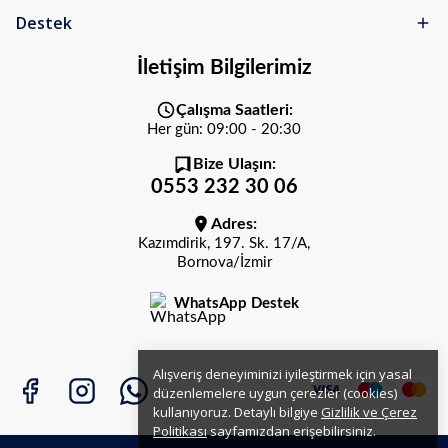
Destek
İletişim Bilgilerimiz
Çalışma Saatleri:
Her gün: 09:00 - 20:30
Bize Ulaşın:
0553 232 30 06
Adres:
Kazımdirik, 197. Sk. 17/A,
Bornova/İzmir
WhatsApp Destek
Alışveriş deneyiminizi iyileştirmek için yasal
düzenlemelere uygun çerezler (cookies)
kullanıyoruz. Detaylı bilgiye
Gizlilik ve Çerez
Politikası
sayfamızdan erişebilirsiniz.