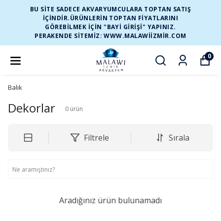
BU SİTE SADECE AKVARYUMCULARA TOPTAN SATIŞ
İÇİNDİR.ÜRÜNLERİN TOPTAN FİYATLARINI
GÖREBİLMEK İÇİN "BAYİ GİRİŞİ" YAPINIZ.
PERAKENDE SİTEMİZ: WWW.MALAWIIZMIR.COM
0
Balık
Dekorlar
0
ürün
Filtrele
Sırala
Aradığınız ürün bulunamadı