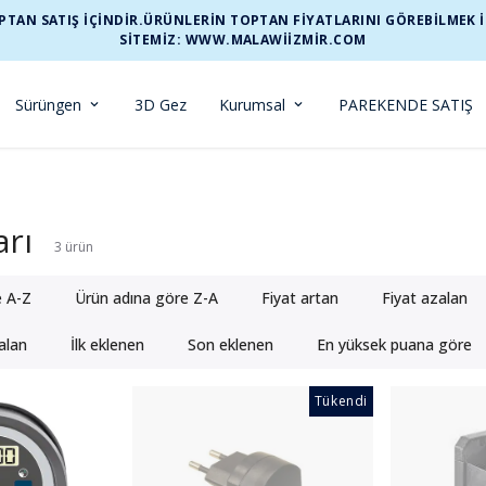
TAN SATIŞ İÇİNDİR.ÜRÜNLERİN TOPTAN FİYATLARINI GÖREBİLMEK İÇİ
SİTEMİZ: WWW.MALAWIIZMIR.COM
Sürüngen
3D Gez
Kurumsal
PAREKENDE SATIŞ
rı
3
ürün
e A-Z
Ürün adına göre Z-A
Fiyat artan
Fiyat azalan
alan
İlk eklenen
Son eklenen
En yüksek puana göre
Tükendi