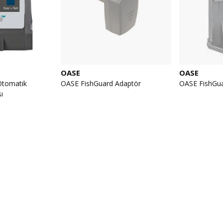
OASE
OASE
Otomatik
OASE FishGuard Adaptör
OASE FishGua
ı