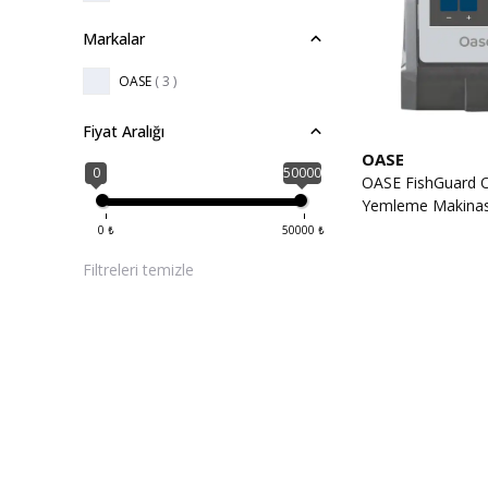
Markalar
OASE
( 3 )
Fiyat Aralığı
OASE
0
50000
OASE FishGuard 
Yemleme Makinas
0
₺
50000
₺
Filtreleri temizle