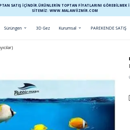
TAN SATIŞ İÇİNDİR.ÜRÜNLERİN TOPTAN FİYATLARINI GÖREBİLMEK İÇİ
SİTEMİZ: WWW.MALAWIIZMIR.COM
Sürüngen
3D Gez
Kurumsal
PAREKENDE SATIŞ
ıcılar)