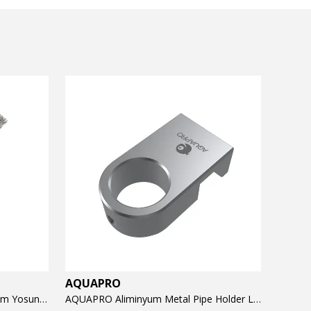
AQUAPRO
AQUA
AQUAPRO Algae Brush Hard 23cm Yosun Temizlik Fırçası
AQUAPRO Aliminyum Metal Pipe Holder L Tutucu (16/22mm)