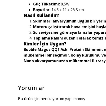
Güç Tüketimi:
8,5W
Boyutlar:
14,5 x 11 x 26,5 cm
Nasıl Kullanılır?
Skimmerı akvaryumun uygun bir yerin
Motoru çalıştırarak hava emişini başl
Su seviyesine göre ayarlamalar yapar
Toplama kabını düzenli olarak temiz
Kimler İçin Uygun?
Bubble Magus QQ1 Askı Protein Skimmer
,
n
mükemmel bir seçimdir
.
Kolay kurulumu ve 
Nano akvaryumunuzda mükemmel filtrasyon
Yorumlar
Bu ürün için henüz yorum yapılmamış.