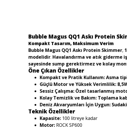
Bubble Magus QQ1 Askı Protein Skim
Kompakt Tasarım, Maksimum Verim
Bubble Magus QQ1 Askı Protein Skimmer
,
1
modelidir
.
Havalandırma ve atık giderme iş
sayesinde sump gerektirmez ve kolay mon
Öne Çıkan Özellikler
Kompakt ve Pratik Kullanım:
Asma tip
Güçlü Motor ve Yüksek Verimlilik:
8,5W
Sessiz Çalışma:
Özel tasarlanmış moto
Kolay Temizlik ve Bakım:
Toplama kabı
Deniz Akvaryumları İçin Uygun:
Sudaki
Teknik Özellikler
Kapasite:
100 litreye kadar
Motor:
ROCK SP600