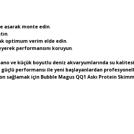
e asarak monte edin
.
atın
.
ak optimum verim elde edin
.
leyerek performansını koruyun
.
ano ve küçük boyutlu deniz akvaryumlarında su kalitesi
güçlü performansı ile yeni başlayanlardan profesyonelle
 sağlamak için Bubble Magus QQ1 Askı Protein Skimmer