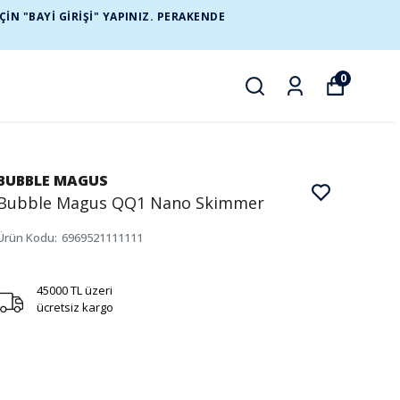
N "BAYİ GİRİŞİ" YAPINIZ. PERAKENDE
0
BUBBLE MAGUS
Bubble Magus QQ1 Nano Skimmer
Ürün Kodu
:
6969521111111
45000 TL üzeri
ücretsiz kargo