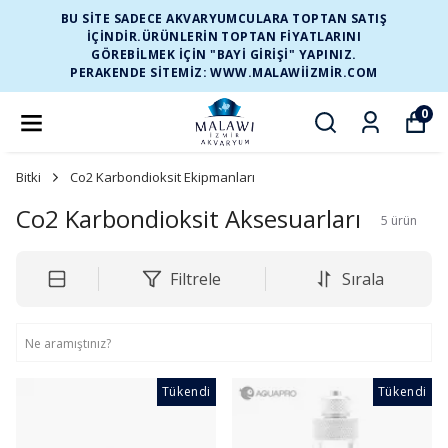
BU SİTE SADECE AKVARYUMCULARA TOPTAN SATIŞ
İÇİNDİR.ÜRÜNLERİN TOPTAN FİYATLARINI
GÖREBİLMEK İÇİN "BAYİ GİRİŞİ" YAPINIZ.
PERAKENDE SİTEMİZ: WWW.MALAWIIZMIR.COM
0
Bitki
Co2 Karbondioksit Ekipmanları
Co2 Karbondioksit Aksesuarları
5
ürün
Filtrele
Sırala
Tükendi
Tükendi