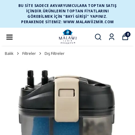
BU SİTE SADECE AKVARYUMCULARA TOPTAN SATIŞ
İÇİNDİR.ÜRÜNLERİN TOPTAN FİYATLARINI
GÖREBİLMEK İÇİN "BAYİ GİRİŞİ" YAPINIZ.
PERAKENDE SİTEMİZ: WWW.MALAWIIZMIR.COM
0
Balık
Filtreler
Dış Filtreler