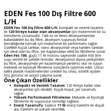
EDEN Fes 100 Dış Filtre 600
L/H
EDEN Fes 100 Dış Filtre 600 L/H
, kompakt ve verimli tasarımı
ile
120 litreye kadar olan akvaryumlar
için mükemmel bir su
temizleme çözümüdür. Tatlı su ve deniz akvaryumlarında
kullanılabilen bu dış filtre, akvaryum suyunuzu kristal
berraklığında tutmak için mükemmel bir performans sağlar.
Özellikle küçük tanklar, nano akvaryumlar veya karides tankları
için ideal olan bu filtre, yer kaplamadan etkili bir filtreleme sunar.
Eden Fes 100
, güçlü 11 W motoru sayesinde saatte 600 litre
suyu verimli bir şekilde temizler. Akvaryumun dışına yerleştirilen
bu filtre, akvaryumda yer kazanmanıza yardımcı olur ve suyun
mekanik ve biyolojik filtreleme süreçlerini optimize eder. Üstün
kalite plastik malzemelerden üretilen bu cihaz, estetik açıdan
hoş görünür ve sessiz çalışma sunar.
Öne Çıkan Özellikler
Kompakt ve Verimli Tasarım
: 120 litreye kadar olan
akvaryumlar için idealdir. Küçük boyut, yer tasarrufu
sağlar.
Yüksek Performanslı Filtreleme
: Mekanik ve biyolojik
filtreleme ile suyunuzun temizliği sağlanır.
Enerji Tasarrufu
: Sadece
11 W
enerji tüketimi ile düşük
güç tüketimi ve yüksek verimlilik.