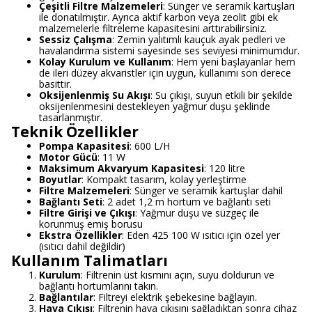
Çeşitli Filtre Malzemeleri
: Sünger ve seramik kartuşları
ile donatılmıştır. Ayrıca aktif karbon veya zeolit gibi ek
malzemelerle filtreleme kapasitesini arttırabilirsiniz.
Sessiz Çalışma
: Zemin yalıtımlı kauçuk ayak pedleri ve
havalandırma sistemi sayesinde ses seviyesi minimumdur.
Kolay Kurulum ve Kullanım
: Hem yeni başlayanlar hem
de ileri düzey akvaristler için uygun, kullanımı son derece
basittir.
Oksijenlenmiş Su Akışı
: Su çıkışı, suyun etkili bir şekilde
oksijenlenmesini destekleyen yağmur duşu şeklinde
tasarlanmıştır.
Teknik Özellikler
Pompa Kapasitesi
: 600 L/H
Motor Gücü
: 11 W
Maksimum Akvaryum Kapasitesi
: 120 litre
Boyutlar
: Kompakt tasarım, kolay yerleştirme
Filtre Malzemeleri
: Sünger ve seramik kartuşlar dahil
Bağlantı Seti
: 2 adet 1,2 m hortum ve bağlantı seti
Filtre Girişi ve Çıkışı
: Yağmur duşu ve süzgeç ile
korunmuş emiş borusu
Ekstra Özellikler
: Eden 425 100 W ısıtıcı için özel yer
(ısıtıcı dahil değildir)
Kullanım Talimatları
Kurulum
: Filtrenin üst kısmını açın, suyu doldurun ve
bağlantı hortumlarını takın.
Bağlantılar
: Filtreyi elektrik şebekesine bağlayın.
Hava Çıkışı
: Filtrenin hava çıkışını sağladıktan sonra cihaz