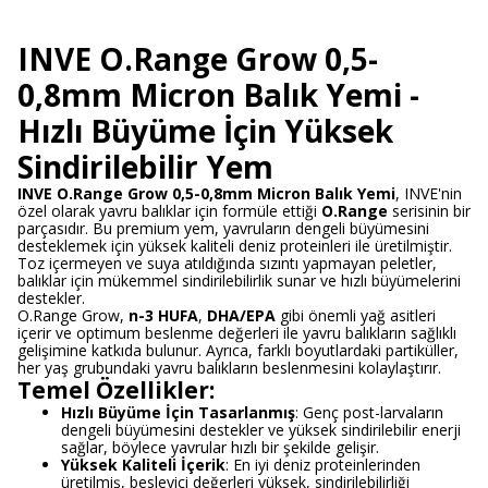
INVE O.Range Grow 0,5-
0,8mm Micron Balık Yemi -
Hızlı Büyüme İçin Yüksek
Sindirilebilir Yem
INVE O.Range Grow 0,5-0,8mm Micron Balık Yemi
, INVE'nin
özel olarak yavru balıklar için formüle ettiği
O.Range
serisinin bir
parçasıdır. Bu premium yem, yavruların dengeli büyümesini
desteklemek için yüksek kaliteli deniz proteinleri ile üretilmiştir.
Toz içermeyen ve suya atıldığında sızıntı yapmayan peletler,
balıklar için mükemmel sindirilebilirlik sunar ve hızlı büyümelerini
destekler.
O.Range Grow,
n-3 HUFA
,
DHA/EPA
gibi önemli yağ asitleri
içerir ve optimum beslenme değerleri ile yavru balıkların sağlıklı
gelişimine katkıda bulunur. Ayrıca, farklı boyutlardaki partiküller,
her yaş grubundaki yavru balıkların beslenmesini kolaylaştırır.
Temel Özellikler:
Hızlı Büyüme İçin Tasarlanmış
: Genç post-larvaların
dengeli büyümesini destekler ve yüksek sindirilebilir enerji
sağlar, böylece yavrular hızlı bir şekilde gelişir.
Yüksek Kaliteli İçerik
: En iyi deniz proteinlerinden
üretilmiş, besleyici değerleri yüksek, sindirilebilirliği