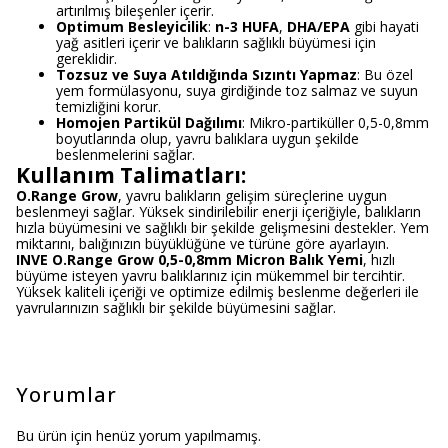
artırılmış bileşenler içerir.
Optimum Besleyicilik
:
n-3 HUFA
,
DHA/EPA
gibi hayati
yağ asitleri içerir ve balıkların sağlıklı büyümesi için
gereklidir.
Tozsuz ve Suya Atıldığında Sızıntı Yapmaz
: Bu özel
yem formülasyonu, suya girdiğinde toz salmaz ve suyun
temizliğini korur.
Homojen Partikül Dağılımı
: Mikro-partiküller 0,5-0,8mm
boyutlarında olup, yavru balıklara uygun şekilde
beslenmelerini sağlar.
Kullanım Talimatları:
O.Range Grow
, yavru balıkların gelişim süreçlerine uygun
beslenmeyi sağlar. Yüksek sindirilebilir enerji içeriğiyle, balıkların
hızla büyümesini ve sağlıklı bir şekilde gelişmesini destekler. Yem
miktarını, balığınızın büyüklüğüne ve türüne göre ayarlayın.
INVE O.Range Grow 0,5-0,8mm Micron Balık Yemi
, hızlı
büyüme isteyen yavru balıklarınız için mükemmel bir tercihtir.
Yüksek kaliteli içeriği ve optimize edilmiş beslenme değerleri ile
yavrularınızın sağlıklı bir şekilde büyümesini sağlar.
Yorumlar
Bu ürün için henüz yorum yapılmamış.