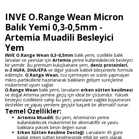
INVE O.Range Wean Micron
Balık Yemi 0,3-0,5mm -
Artemia Muadili Besleyici
Yem
INVE O.Range Wean 0,3-0,5mm
balık yemi, özellikle balık
larvaları ve yavrular için
Artemia
yerine kullanılabilecek besleyici
bir yemdir. Bu premium kuluçkahane yem,
deniz proteinleri
,
n-3 HUFA
,
DHA/EPA
ve diğer yüksek kaliteli bileşenlerle formüle
edilmiştir.
O.Range Wean
, toz içermeyen ve sızıntı yapmayan
mikro-partiküllerle hazırlanarak balıkların gelişim süreçlerine
mükemmel uyum sağlar.
O.Range Wean
balık yemi, larvaların
erken sütten kesilmesi
ve doğal Artemia yemine geçiş için ideal bir çözümdür. Yüksek
besleyici özelliklere sahip bu yem, yavruların sağlıklı büyümesini
destekler ve yapay yemlere geçişte başarılı bir alternatif sunar.
Temel Özellikler:
Artemia Muadili
: Bu yem, Artemia'nın yerine
kullanılabilecek mükemmel bir alternatiftir ve yavru
balıklara yüksek besin değeri sunar.
Erken Sütten Kesilme Desteği
: Larvaların 45 güne
kadar erken sütten kesilmesinde etkili bir yem olarak