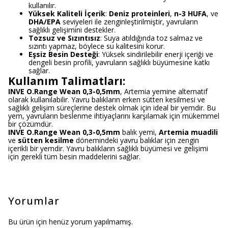
kullanılır.
Yüksek Kaliteli İçerik
:
Deniz proteinleri
,
n-3 HUFA
, ve
DHA/EPA
seviyeleri ile zenginleştirilmiştir, yavruların
sağlıklı gelişimini destekler.
Tozsuz ve Sızıntısız
: Suya atıldığında toz salmaz ve
sızıntı yapmaz, böylece su kalitesini korur.
Eşsiz Besin Desteği
: Yüksek sindirilebilir enerji içeriği ve
dengeli besin profili, yavruların sağlıklı büyümesine katkı
sağlar.
Kullanım Talimatları:
INVE O.Range Wean 0,3-0,5mm
, Artemia yemine alternatif
olarak kullanılabilir. Yavru balıkların erken sütten kesilmesi ve
sağlıklı gelişim süreçlerine destek olmak için ideal bir yemdir. Bu
yem, yavruların beslenme ihtiyaçlarını karşılamak için mükemmel
bir çözümdür.
INVE O.Range Wean 0,3-0,5mm
balık yemi,
Artemia muadili
ve
sütten kesilme
dönemindeki yavru balıklar için zengin
içerikli bir yemdir. Yavru balıkların sağlıklı büyümesi ve gelişimi
için gerekli tüm besin maddelerini sağlar.
Yorumlar
Bu ürün için henüz yorum yapılmamış.