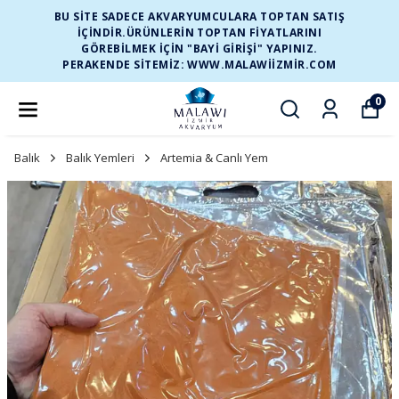
BU SİTE SADECE AKVARYUMCULARA TOPTAN SATIŞ
İÇİNDİR.ÜRÜNLERİN TOPTAN FİYATLARINI
GÖREBİLMEK İÇİN "BAYİ GİRİŞİ" YAPINIZ.
PERAKENDE SİTEMİZ: WWW.MALAWIIZMIR.COM
0
Balık
Balık Yemleri
Artemia & Canlı Yem