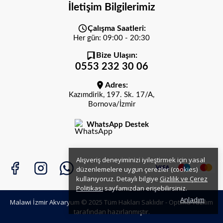
İletişim Bilgilerimiz
Çalışma Saatleri:
Her gün: 09:00 - 20:30
Bize Ulaşın:
0553 232 30 06
Adres:
Kazımdirik, 197. Sk. 17/A,
Bornova/İzmir
WhatsApp Destek
Alışveriş deneyiminizi iyileştirmek için yasal
düzenlemelere uygun çerezler (cookies)
kullanıyoruz. Detaylı bilgiye
Gizlilik ve Çerez
Politikası
sayfamızdan erişebilirsiniz.
Anladım
Malawi İzmir Akvaryum © 2025 Tüm Hakları Saklıdır -
Optima Yazılım
tarafından hazırlanmıştır.