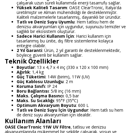
çalışarak uzun süreli kullanımda enerji tasarrufu sağlar.
Yüksek Kaliteli Tasarım
: OASE ClearTronic, İtalya'da
üretilmiştir ve Alman mühendisliği ile desteklenmiştir.
Kaliteli malzemelerle tasarlanmış, dayanıklı bir üründür.
Tatlı ve Deniz Suyu Uyumlu
: Hem tatlısu hem de
denizsu akvaryumları için uygundur, suyunuzu temizler ve
sağlıklı bir ekosistem oluşturur.
Sadece Harici Kullanım İçin
: Harici kullanım için
tasarlanmış bu ünite, dış filtre sistemlerine kolayca
entegre olabilir.
2 Yıl Garanti
: Ürün, 2 yıl garanti ile desteklenmektedir,
böylece güvenli bir kullanım sağlar.
Teknik Özellikler
Boyutlar
: 13 x 4,7 x 4 inç (330 x 120 x 100 mm)
Ağırlık
: 1,4 kg
Güç Tüketimi
: 14W (birim), 11W (UV)
Güç Kablosu Uzunluğu
: 2 m
Koruma Sınıfı
: IP 24
Boru Bağlantısı
: 5/8 inç (16 mm)
Maks. Çalışma Basıncı
: 0,5 bar
Maks. Su Sıcaklığı
: 95°F (35°C)
Optimum Akvaryum Boyutu
: 600 L
Tatlı ve Deniz Suyu İçin Uygundur
: Hem tatlı su hem
de deniz suyu akvaryumları için idealdir.
Kullanım Alanları
OASE ClearTronic 11W UV Filtre
, tatlısu ve denizsu
akvaryumlarında mükemmel bir şekilde çalışarak, yosun ve