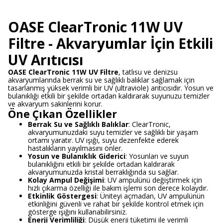
OASE ClearTronic 11W UV
Filtre - Akvaryumlar İçin Etkili
UV Arıtıcısı
OASE ClearTronic 11W UV Filtre
, tatlısu ve denizsu
akvaryumlarında berrak su ve sağlıklı balıklar sağlamak için
tasarlanmış yüksek verimli bir UV (ultraviole) arıtıcısıdır. Yosun ve
bulanıklığı etkili bir şekilde ortadan kaldırarak suyunuzu temizler
ve akvaryum sakinlerini korur.
Öne Çıkan Özellikler
Berrak Su ve Sağlıklı Balıklar
: ClearTronic,
akvaryumunuzdaki suyu temizler ve sağlıklı bir yaşam
ortamı yaratır. UV ışığı, suyu dezenfekte ederek
hastalıkların yayılmasını önler.
Yosun ve Bulanıklık Giderici
: Yosunları ve suyun
bulanıklığını etkili bir şekilde ortadan kaldırarak
akvaryumunuzda kristal berraklığında su sağlar.
Kolay Ampul Değişimi
: UV ampulünü değiştirmek için
hızlı çıkarma özelliği ile bakım işlemi son derece kolaydır.
Etkinlik Göstergesi
: Üniteyi açmadan, UV ampulünün
etkinliğini güvenli ve rahat bir şekilde kontrol etmek için
gösterge ışığını kullanabilirsiniz.
Enerji Verimliliği
: Düşük enerji tüketimi ile verimli