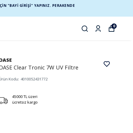
N "BAYİ GİRİŞİ" YAPINIZ. PERAKENDE
0
OASE
OASE Clear Tronic 7W UV Filtre
Ürün Kodu
:
4010052431772
45000 TL üzeri
ücretsiz kargo