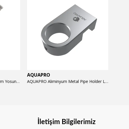
AQUAPRO
AQUA
AQUAPRO Algae Brush Hard 23cm Yosun Temizlik Fırçası
AQUAPRO Aliminyum Metal Pipe Holder L Tutucu (16/22mm)
İletişim Bilgilerimiz