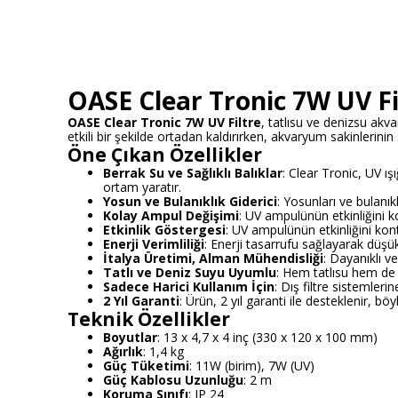
OASE Clear Tronic 7W UV Fil
OASE Clear Tronic 7W UV Filtre
, tatlısu ve denizsu akva
etkili bir şekilde ortadan kaldırırken, akvaryum sakinlerinin 
Öne Çıkan Özellikler
Berrak Su ve Sağlıklı Balıklar
: Clear Tronic, UV ış
ortam yaratır.
Yosun ve Bulanıklık Giderici
: Yosunları ve bulanık
Kolay Ampul Değişimi
: UV ampulünün etkinliğini ko
Etkinlik Göstergesi
: UV ampulünün etkinliğini kon
Enerji Verimliliği
: Enerji tasarrufu sağlayarak düşük
İtalya Üretimi, Alman Mühendisliği
: Dayanıklı ve
Tatlı ve Deniz Suyu Uyumlu
: Hem tatlısu hem de 
Sadece Harici Kullanım İçin
: Dış filtre sistemleri
2 Yıl Garanti
: Ürün, 2 yıl garanti ile desteklenir, böy
Teknik Özellikler
Boyutlar
: 13 x 4,7 x 4 inç (330 x 120 x 100 mm)
Ağırlık
: 1,4 kg
Güç Tüketimi
: 11W (birim), 7W (UV)
Güç Kablosu Uzunluğu
: 2 m
Koruma Sınıfı
: IP 24