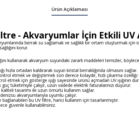
Ürün Açıklaması
tre - Akvaryumlar İçin Etkili UV A
ryumlarında berrak su sağlamak ve sağlıklı bir ortam oluşturmak için ideal
sağlığını korur.
ığını kullanarak akvaryum suyundaki zararlı maddeleri temizler, böylece s
lığı hızla ortadan kaldırarak suyun kristal berraklığında olmasını sağlar.
ntrol etmek ve değiştirmek son derece kolaydır, hızlı çıkarma özelliği il
trol etmek için gösterge ışığı sayesinde ürünü açmadan UV ışığının du
 güç tüketimiyle çalışır, uzun vadede elektrik faturalarınızı düşürür.
 kaliteli tasarımı ile uzun ömürlü kullanım sağlar.
denizsu akvaryumlarıyla uyumlu çalışır.
ne bağlanabilen bu UV filtre, harici kullanım için tasarlanmıştır.
lece güvenle kullanabilirsiniz.