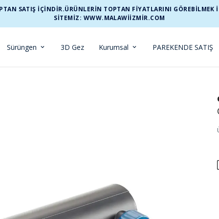
TAN SATIŞ İÇİNDİR.ÜRÜNLERİN TOPTAN FİYATLARINI GÖREBİLMEK İÇİ
SİTEMİZ: WWW.MALAWIIZMIR.COM
Sürüngen
3D Gez
Kurumsal
PAREKENDE SATIŞ