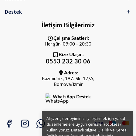
Destek
İletişim Bilgilerimiz
Çalışma Saatleri:
Her gün: 09:00 - 20:30
Bize Ulaşın:
0553 232 30 06
Adres:
Kazımdirik, 197. Sk. 17/A,
Bornova/İzmir
WhatsApp Destek
Alışveriş deneyiminizi iyileştirmek için yasal
düzenlemelere uygun çerezler (cookies)
kullanıyoruz. Detaylı bilgiye
Gizlilik ve Çerez
Politikası
sayfamızdan erişebilirsiniz.