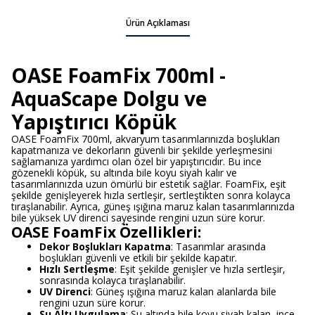
Ürün Açıklaması
OASE FoamFix 700ml -
AquaScape Dolgu ve
Yapıştırıcı Köpük
OASE FoamFix 700ml, akvaryum tasarımlarınızda boşlukları
kapatmanıza ve dekorların güvenli bir şekilde yerleşmesini
sağlamanıza yardımcı olan özel bir yapıştırıcıdır. Bu ince
gözenekli köpük, su altında bile koyu siyah kalır ve
tasarımlarınızda uzun ömürlü bir estetik sağlar. FoamFix, eşit
şekilde genişleyerek hızla sertleşir, sertleştikten sonra kolayca
tıraşlanabilir. Ayrıca, güneş ışığına maruz kalan tasarımlarınızda
bile yüksek UV direnci sayesinde rengini uzun süre korur.
OASE FoamFix Özellikleri:
Dekor Boşlukları Kapatma
: Tasarımlar arasında
boşlukları güvenli ve etkili bir şekilde kapatır.
Hızlı Sertleşme
: Eşit şekilde genişler ve hızla sertleşir,
sonrasında kolayca tıraşlanabilir.
UV Direnci
: Güneş ışığına maruz kalan alanlarda bile
rengini uzun süre korur.
Su Altı Uygulama
: Su altında bile koyu siyah kalan, ince