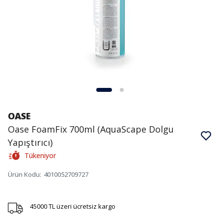
OASE
Oase FoamFix 700ml (AquaScape Dolgu
Yapıştırıcı)
Tükeniyor
Ürün Kodu
:
4010052709727
45000 TL üzeri ücretsiz kargo