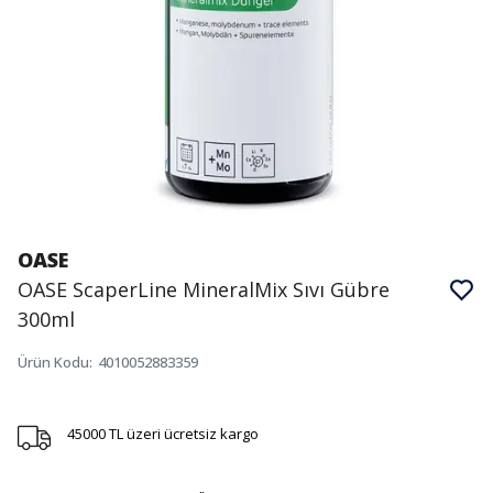
OASE
OASE ScaperLine MineralMix Sıvı Gübre
300ml
Ürün Kodu
:
4010052883359
45000 TL üzeri ücretsiz kargo