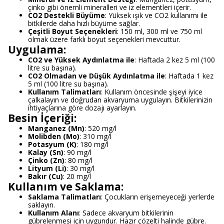
çinko gibi önemli mineralleri ve iz elementleri içerir.
CO2 Destekli Büyüme
: Yüksek ışık ve CO2 kullanımı ile
bitkilerde daha hızlı büyüme sağlar.
Çeşitli Boyut Seçenekleri
: 150 ml, 300 ml ve 750 ml
olmak üzere farklı boyut seçenekleri mevcuttur.
Uygulama:
CO2 ve Yüksek Aydınlatma ile
: Haftada 2 kez 5 ml (100
litre su başına).
CO2 Olmadan ve Düşük Aydınlatma ile
: Haftada 1 kez
5 ml (100 litre su başına).
Kullanım Talimatları
: Kullanım öncesinde şişeyi iyice
çalkalayın ve doğrudan akvaryuma uygulayın. Bitkilerinizin
ihtiyaçlarına göre dozajı ayarlayın.
Besin İçeriği:
Manganez (Mn)
: 520 mg/l
Molibden (Mo)
: 310 mg/l
Potasyum (K)
: 180 mg/l
Kalay (Sn)
: 90 mg/l
Çinko (Zn)
: 80 mg/l
Lityum (Li)
: 30 mg/l
Bakır (Cu)
: 20 mg/l
Kullanım ve Saklama:
Saklama Talimatları
: Çocukların erişemeyeceği yerlerde
saklayın.
Kullanım Alanı
: Sadece akvaryum bitkilerinin
gübrelenmesi için uygundur. Hazır çözelti halinde gübre.