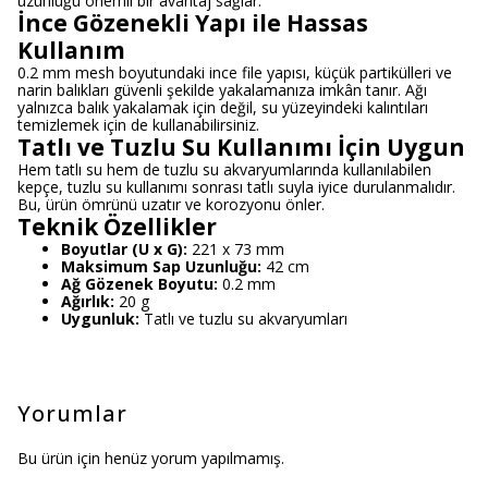
uzunluğu önemli bir avantaj sağlar.
İnce Gözenekli Yapı ile Hassas
Kullanım
0.2 mm mesh boyutundaki ince file yapısı, küçük partikülleri ve
narin balıkları güvenli şekilde yakalamanıza imkân tanır. Ağı
yalnızca balık yakalamak için değil, su yüzeyindeki kalıntıları
temizlemek için de kullanabilirsiniz.
Tatlı ve Tuzlu Su Kullanımı İçin Uygun
Hem tatlı su hem de tuzlu su akvaryumlarında kullanılabilen
kepçe, tuzlu su kullanımı sonrası tatlı suyla iyice durulanmalıdır.
Bu, ürün ömrünü uzatır ve korozyonu önler.
Teknik Özellikler
Boyutlar (U x G):
221 x 73 mm
Maksimum Sap Uzunluğu:
42 cm
Ağ Gözenek Boyutu:
0.2 mm
Ağırlık:
20 g
Uygunluk:
Tatlı ve tuzlu su akvaryumları
Yorumlar
Bu ürün için henüz yorum yapılmamış.