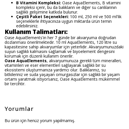
B Vitamini Kompleksi:
Oase AquaElements, B vitamini
kompleksi içerir, bu da balıkların ve diğer su canlılarının
sağlıklı gelişimine katkıda bulunur.
Çeşitli Paket Seçenekleri:
100 ml, 250 ml ve 500 ml'lik
seçeneklerle ihtiyacınıza uygun miktarda ürün temin
edebilirsiniz.
Kullanım Talimatları:
Oase AquaElements'in her 7 günde bir akvaryuma doğrudan
dozlanması önerilmektedir. 10 ml AquaElements, 120 litre su
kapasitesine sahip akvaryumlar için yeterlidir. Akvaryumunuzdaki
suyun sağlıklı kalmasını sağlamak ve biyoelement dengesini
korumak için düzenli kullanım önerilir.
Oase AquaElements
, akvaryumunuza gerekli tüm mineralleri,
vitaminleri ve eser elementleri sağlayarak sağlıklı bir su
ekosistemi oluşturmanıza yardımcı olur. Balıklarınız, su
bitkileriniz ve suda yaşayan omurgasızlar için sağlıklı bir yaşam
ortamı yaratmak istiyorsanız, Oase AquaElements mükemmel
bir tercihtir.
Yorumlar
Bu ürün için henüz yorum yapılmamış.