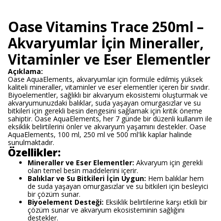
Oase Vitamins Trace 250ml –
Akvaryumlar İçin Mineraller,
Vitaminler ve Eser Elementler
Açıklama:
Oase AquaElements, akvaryumlar için formüle edilmiş yüksek
kaliteli mineraller, vitaminler ve eser elementler içeren bir sıvıdır.
Biyoelementler, sağlıklı bir akvaryum ekosistemi oluşturmak ve
akvaryumunuzdaki balıklar, suda yaşayan omurgasızlar ve su
bitkileri için gerekli besin dengesini sağlamak için kritik öneme
sahiptir. Oase AquaElements, her 7 günde bir düzenli kullanım ile
eksiklik belirtilerini önler ve akvaryum yaşamını destekler. Oase
AquaElements, 100 ml, 250 ml ve 500 ml'lik kaplar halinde
sunulmaktadır.
Özellikler:
Mineraller ve Eser Elementler:
Akvaryum için gerekli
olan temel besin maddelerini içerir.
Balıklar ve Su Bitkileri İçin Uygun:
Hem balıklar hem
de suda yaşayan omurgasızlar ve su bitkileri için besleyici
bir çözüm sunar.
Biyoelement Desteği:
Eksiklik belirtilerine karşı etkili bir
çözüm sunar ve akvaryum ekosisteminin sağlığını
destekler.