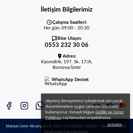
İletişim Bilgilerimiz
Çalışma Saatleri:
Her gün: 09:00 - 20:30
Bize Ulaşın:
0553 232 30 06
Adres:
Kazımdirik, 197. Sk. 17/A,
Bornova/İzmir
WhatsApp Destek
Alışveriş deneyiminizi iyileştirmek için yasal
düzenlemelere uygun çerezler (cookies)
kullanıyoruz. Detaylı bilgiye
Gizlilik ve Çerez
Politikası
sayfamızdan erişebilirsiniz.
Anladım
Malawi İzmir Akvaryum © 2025 Tüm Hakları Saklıdır -
Optima Yazılım
tarafından hazırlanmıştır.