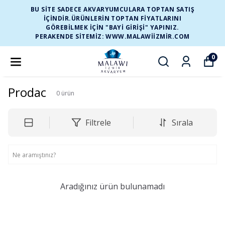
BU SİTE SADECE AKVARYUMCULARA TOPTAN SATIŞ
İÇİNDİR.ÜRÜNLERİN TOPTAN FİYATLARINI
GÖREBİLMEK İÇİN "BAYİ GİRİŞİ" YAPINIZ.
PERAKENDE SİTEMİZ: WWW.MALAWIIZMIR.COM
0
Prodac
0
ürün
Filtrele
Sırala
Aradığınız ürün bulunamadı