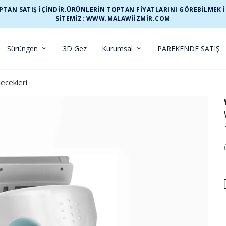
TAN SATIŞ İÇİNDİR.ÜRÜNLERİN TOPTAN FİYATLARINI GÖREBİLMEK İÇİ
SİTEMİZ: WWW.MALAWIIZMIR.COM
Sürüngen
3D Gez
Kurumsal
PAREKENDE SATIŞ
lecekleri