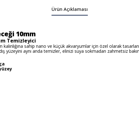
Ürün Açıklaması
eceği 10mm
um Temizleyici
kalınlığına sahip nano ve küçük akvaryumlar için özel olarak tasarlan
dış yüzeyini aynı anda temizler, elinizi suya sokmadan zahmetsiz bakı
rça
 yüzey