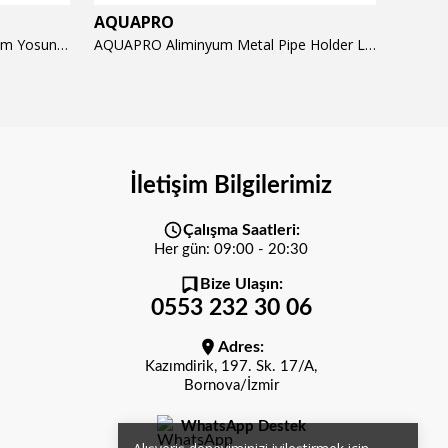
AQUAPRO
AQUA
AQUAPRO Algae Brush Hard 23cm Yosun Temizlik Fırçası
AQUAPRO Aliminyum Metal Pipe Holder L Tutucu (16/22mm)
İletişim Bilgilerimiz
Çalışma Saatleri:
Her gün: 09:00 - 20:30
Bize Ulaşın:
0553 232 30 06
Adres:
Kazımdirik, 197. Sk. 17/A,
Bornova/İzmir
WhatsApp Destek