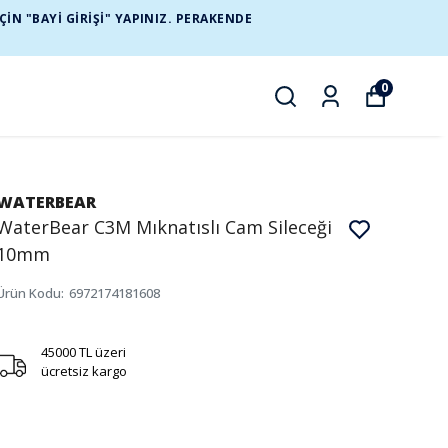
N "BAYİ GİRİŞİ" YAPINIZ. PERAKENDE
0
WATERBEAR
WaterBear C3M Mıknatıslı Cam Sileceği
10mm
Ürün Kodu
:
6972174181608
45000 TL üzeri
ücretsiz kargo