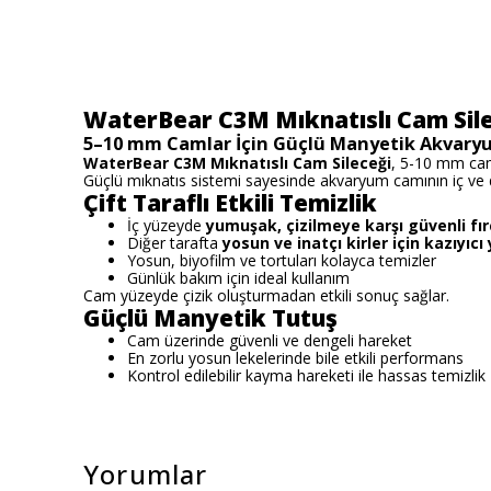
WaterBear C3M Mıknatıslı Cam Sil
5–10 mm Camlar İçin Güçlü Manyetik Akvary
WaterBear C3M Mıknatıslı Cam Sileceği
, 5-10 mm cam 
Güçlü mıknatıs sistemi sayesinde akvaryum camının iç ve 
Çift Taraflı Etkili Temizlik
İç yüzeyde
yumuşak, çizilmeye karşı güvenli fı
Diğer tarafta
yosun ve inatçı kirler için kazıyıcı
Yosun, biyofilm ve tortuları kolayca temizler
Günlük bakım için ideal kullanım
Cam yüzeyde çizik oluşturmadan etkili sonuç sağlar.
Güçlü Manyetik Tutuş
Cam üzerinde güvenli ve dengeli hareket
En zorlu yosun lekelerinde bile etkili performans
Kontrol edilebilir kayma hareketi ile hassas temizlik
Yorumlar