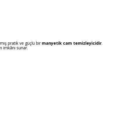
mış pratik ve güçlü bir
manyetik cam temizleyicidir
.
m imkânı sunar.