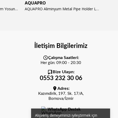
AQUAPRO
AQUA
AQUAPRO Algae Brush Hard 23cm Yosun Temizlik Fırçası
AQUAPRO Aliminyum Metal Pipe Holder L Tutucu (16/22mm)
İletişim Bilgilerimiz
Çalışma Saatleri:
Her gün: 09:00 - 20:30
Bize Ulaşın:
0553 232 30 06
Adres:
Kazımdirik, 197. Sk. 17/A,
Bornova/İzmir
WhatsApp Destek
Alışveriş deneyiminizi iyileştirmek için