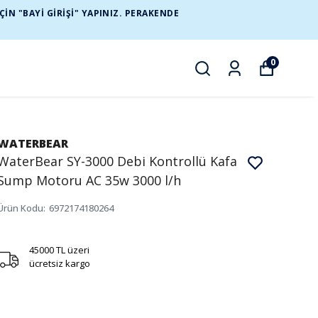
N "BAYİ GİRİŞİ" YAPINIZ. PERAKENDE
0
WATERBEAR
WaterBear SY-3000 Debi Kontrollü Kafa
Sump Motoru AC 35w 3000 l/h
Ürün Kodu
:
6972174180264
45000 TL üzeri
ücretsiz kargo