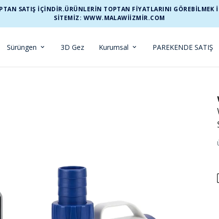
TAN SATIŞ İÇİNDİR.ÜRÜNLERİN TOPTAN FİYATLARINI GÖREBİLMEK İÇİ
SİTEMİZ: WWW.MALAWIIZMIR.COM
Sürüngen
3D Gez
Kurumsal
PAREKENDE SATIŞ