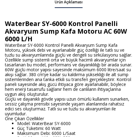
Ürün Açıklaması
WaterBear SY-6000 Kontrol Panelli
Akvaryum Sump Kafa Motoru AC 60W
6000 L/H
WaterBear SY-6000 Kontrol Panelli Akvaryum Sump Kafa
Motoru, yüksek debi ve ayarlanabilir güç özelliği ile tatlı su ve
tuzlu su akvaryumlarında güçlü ve dengeli su sirkülasyonu sağlar.
Özellikle sump sistemli orta ve büyük hacimli akvaryumlar için
tasarlanan bu model, performans ve dayanıklılığı bir arada sunar.
60W güçlü motor yapısı sayesinde maksimum 6000 litre/saat su
akışı sağlar. 380 cm’ye kadar su kaldırma yüksekliği ile alt sump
sistemlerinden ana tanka etkili su transferi gerçekleştirir. Kontrol
paneli sayesinde akış gücü ihtiyaca göre ayarlanabilir, böylece
hem enerji tasarrufu sağlanır hem de canlıların ihtiyaçlarına
uygun akış oluşturulur.
Güçlü ve dayanıklı gövde yapısı uzun ömürlü kullanım sunarken,
sessiz çalışma prensibi sayesinde yaşam alanlarında rahatsız
edici ses oluşturmaz. Tatlı su ve tuzlu su akvaryumları ile
uyumludur.
Öne Çıkan Özellikler
Model: WaterBear SY-6000
Güç Tüketimi: 60 Watt
Maksimum Debi: 6000 L/Saat