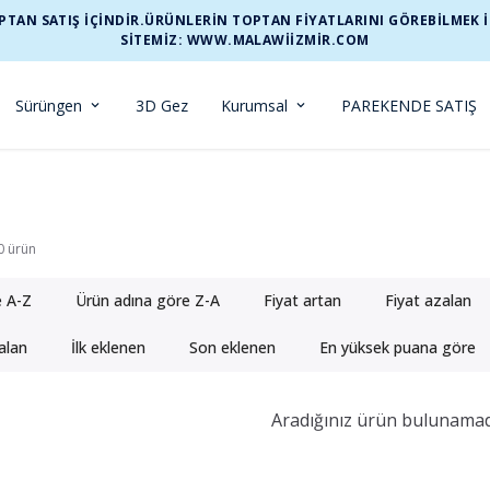
TAN SATIŞ İÇİNDİR.ÜRÜNLERİN TOPTAN FİYATLARINI GÖREBİLMEK İÇİ
SİTEMİZ: WWW.MALAWIIZMIR.COM
Sürüngen
3D Gez
Kurumsal
PAREKENDE SATIŞ
0
ürün
e A-Z
Ürün adına göre Z-A
Fiyat artan
Fiyat azalan
alan
İlk eklenen
Son eklenen
En yüksek puana göre
Aradığınız ürün bulunamad