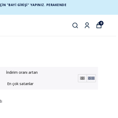
N "BAYİ GİRİŞİ" YAPINIZ. PERAKENDE
0
İndirim oranı artan
En çok satanlar
ı