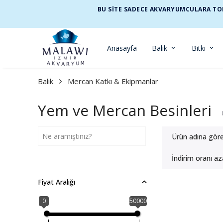
BU SİTE SADECE AKVARYUMCULARA TOP
Anasayfa
Balık
Bitki
Balık
Mercan Katkı & Ekipmanlar
Yem ve Mercan Besinleri
Ürün adına gör
İndirim oranı az
Fiyat Aralığı
0
50000