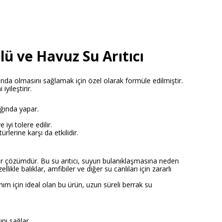
ü ve Havuz Su Arıtıcı
ında olmasını sağlamak için özel olarak formüle edilmiştir.
iyileştirir.
lığında yapar.
 iyi tolere edilir.
lerine karşı da etkilidir.
ir çözümdür. Bu su arıtıcı, suyun bulanıklaşmasına neden
kle balıklar, amfibiler ve diğer su canlıları için zararlı
nım için ideal olan bu ürün, uzun süreli berrak su
nı sağlar.