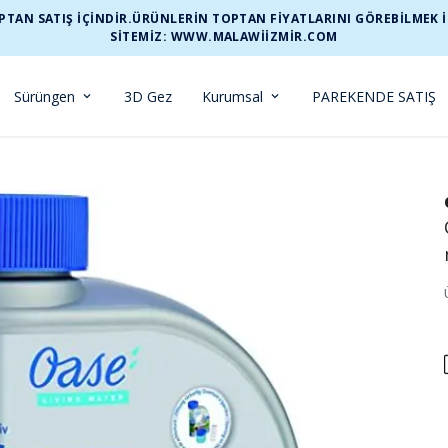
TAN SATIŞ İÇİNDİR.ÜRÜNLERİN TOPTAN FİYATLARINI GÖREBİLMEK İÇİ
SİTEMİZ: WWW.MALAWIIZMIR.COM
Sürüngen
3D Gez
Kurumsal
PAREKENDE SATIŞ