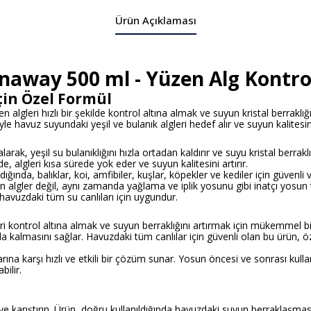
Ürün Açıklaması
away 500 ml - Yüzen Alg Kontrol
İçin Özel Formül
gleri hızlı bir şekilde kontrol altına almak ve suyun kristal berraklığ
iyle havuz suyundaki yeşil ve bulanık algleri hedef alır ve suyun kalitesini 
arak, yeşil su bulanıklığını hızla ortadan kaldırır ve suyu kristal berrak
 algleri kısa sürede yok eder ve suyun kalitesini artırır.
ığında, balıklar, koi, amfibiler, kuşlar, köpekler ve kediler için güvenli ve
 algler değil, aynı zamanda yağlama ve iplik yosunu gibi inatçı yosun tür
 havuzdaki tüm su canlıları için uygundur.
i kontrol altına almak ve suyun berraklığını artırmak için mükemmel b
 kalmasını sağlar. Havuzdaki tüm canlılar için güvenli olan bu ürün, özelli
ına karşı hızlı ve etkili bir çözüm sunar. Yosun öncesi ve sonrası kulla
bilir.
karıştırın. Ürün, doğru kullanıldığında havuzdaki suyun berraklaşması