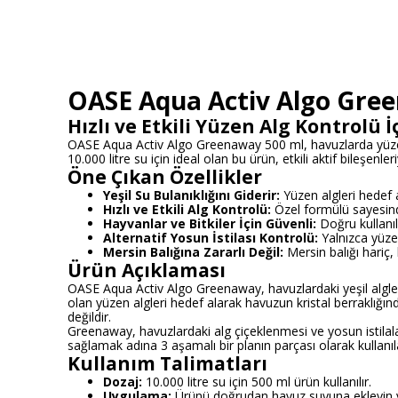
OASE Aqua Activ Algo Green
Hızlı ve Etkili Yüzen Alg Kontrolü 
OASE Aqua Activ Algo Greenaway 500 ml, havuzlarda yüzen al
10.000 litre su için ideal olan bu ürün, etkili aktif bileşenler
Öne Çıkan Özellikler
Yeşil Su Bulanıklığını Giderir:
Yüzen algleri hedef al
Hızlı ve Etkili Alg Kontrolü:
Özel formülü sayesinde,
Hayvanlar ve Bitkiler İçin Güvenli:
Doğru kullanıld
Alternatif Yosun İstilası Kontrolü:
Yalnızca yüzen
Mersin Balığına Zararlı Değil:
Mersin balığı hariç,
Ürün Açıklaması
OASE Aqua Activ Algo Greenaway, havuzlardaki yeşil algler
olan yüzen algleri hedef alarak havuzun kristal berraklığında
değildir.
Greenaway, havuzlardaki alg çiçeklenmesi ve yosun istilalar
sağlamak adına 3 aşamalı bir planın parçası olarak kullanıla
Kullanım Talimatları
Dozaj:
10.000 litre su için 500 ml ürün kullanılır.
Uygulama:
Ürünü doğrudan havuz suyuna ekleyin ve 