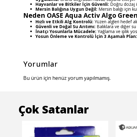
Hayvanlar ve Bitkiler İçin Güvenli:
Doğru dozaj ile
Mersin Balığına Uygun Değil:
Mersin balığı için ku
Neden OASE Aqua Activ Algo Gree
Hızlı ve Etkili Alg Kontrolü:
Yüzen algleri hedef alır
Güvenli ve Doğal Su Arıtımı:
Balıklara ve diğer su
İnatçı Yosunlarla Mücadele:
Yağlama ve iplik yosu
Yosun Önleme ve Kontrolü İçin 3 Aşamalı Plan:
Yorumlar
Bu ürün için henüz yorum yapılmamış.
Çok Satanlar