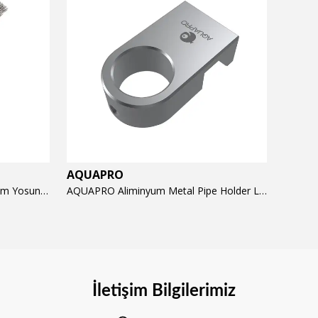
AQUAPRO
AQUA
AQUAPRO Algae Brush Hard 23cm Yosun Temizlik Fırçası
AQUAPRO Aliminyum Metal Pipe Holder L Tutucu (16/22mm)
İletişim Bilgilerimiz