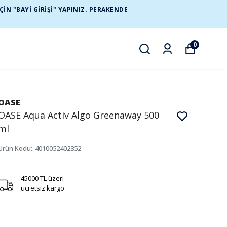
N "BAYİ GİRİŞİ" YAPINIZ. PERAKENDE
0
OASE
OASE Aqua Activ Algo Greenaway 500
ml
Ürün Kodu
:
4010052402352
45000 TL üzeri
ücretsiz kargo