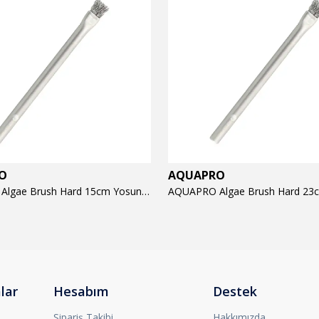
O
AQUAPRO
AQUAPRO Algae Brush Hard 15cm Yosun Temizlik Fırçası
lar
Hesabım
Destek
Sipariş Takibi
Hakkımızda