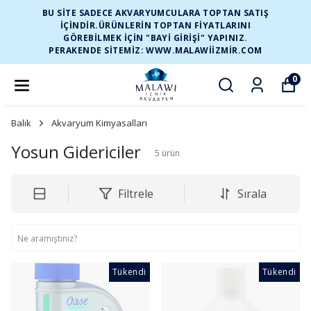
BU SİTE SADECE AKVARYUMCULARA TOPTAN SATIŞ
İÇİNDİR.ÜRÜNLERİN TOPTAN FİYATLARINI
GÖREBİLMEK İÇİN "BAYİ GİRİŞİ" YAPINIZ.
PERAKENDE SİTEMİZ: WWW.MALAWIIZMIR.COM
0
Balık
Akvaryum Kimyasalları
Yosun Gidericiler
5
ürün
Filtrele
Sırala
Tükendi
Tükendi